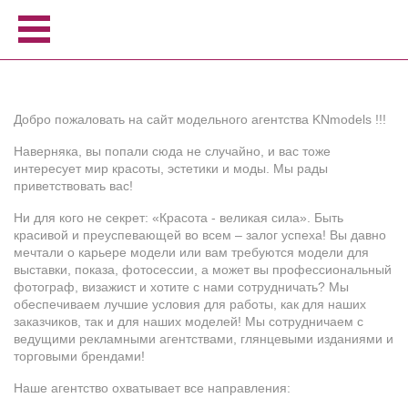
Home
Women
Добро пожаловать на сайт модельного агентства KNmodels !!!
Men
Наверняка, вы попали сюда не случайно, и вас тоже
Model school
интересует мир красоты, эстетики и моды. Мы рады
приветствовать вас!
About us
Ни для кого не секрет: «Красота - великая сила». Быть
Become a model
красивой и преуспевающей во всем – залог успеха! Вы давно
News
мечтали о карьере модели или вам требуются модели для
выставки, показа, фотосессии, а может вы профессиональный
Contact
фотограф, визажист и хотите с нами сотрудничать? Мы
обеспечиваем лучшие условия для работы, как для наших
заказчиков, так и для наших моделей! Мы сотрудничаем с
ведущими рекламными агентствами, глянцевыми изданиями и
торговыми брендами!
Наше агентство охватывает все направления: